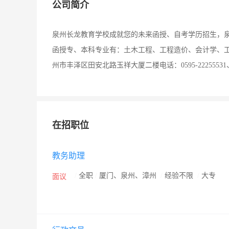
公司简介
泉州长龙教育学校成就您的未来函授、自考学历招生，
函授专、本科专业有：土木工程、工程造价、会计学、
州市丰泽区田安北路玉祥大厦二楼电话：0595-22255531、22255
在招职位
教务助理
/
全职
/
厦门、泉州、漳州
/
经验不限
/
大专
面议