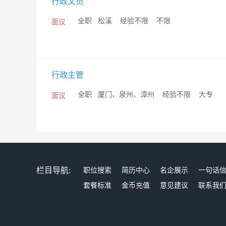
行政文员
/
全职
/
松溪
/
经验不限
/
不限
面议
行政主管
/
全职
/
厦门、泉州、漳州
/
经验不限
/
大专
面议
栏目导航:
职位搜索
简历中心
名企展示
一句话
套餐标准
金币充值
意见建议
联系我