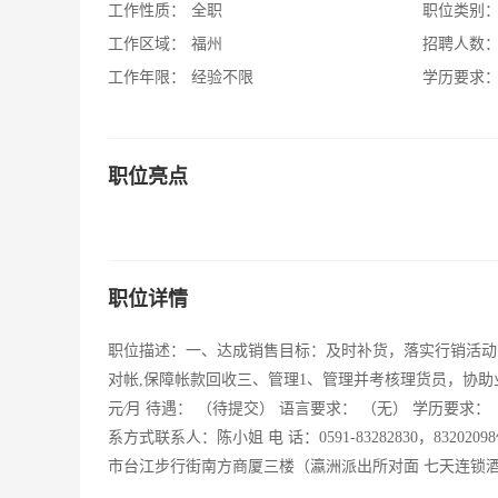
工作性质：
全职
职位类别
工作区域：
福州
招聘人数
工作年限：
经验不限
学历要求
职位亮点
职位详情
职位描述：一、达成销售目标：及时补货，落实行销活动
对帐,保障帐款回收三、管理1、管理并考核理货员，协助业绩
元∕月 待遇： （待提交） 语言要求： （无） 学历要求：
系方式联系人：陈小姐 电 话：0591-83282830，83202098传 
市台江步行街南方商厦三楼（瀛洲派出所对面 七天连锁