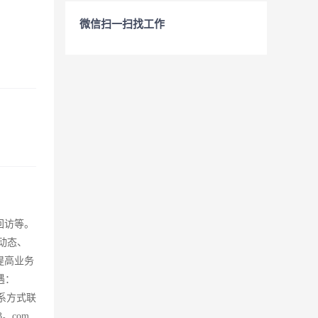
微信扫一扫找工作
回访等。
动态、
提高业务
遇：
联系方式联
63。com