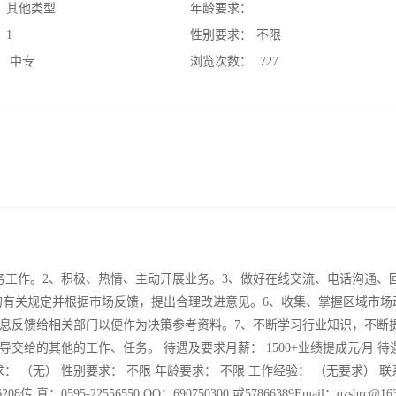
：
其他类型
年龄要求：
：
1
性别要求：
不限
：
中专
浏览次数：
727
务工作。2、积极、热情、主动开展业务。3、做好在线交流、电话沟通、
的有关规定并根据市场反馈，提出合理改进意见。6、收集、掌握区域市场
息反馈给相关部门以便作为决策参考资料。7、不断学习行业知识，不断
交给的其他的工作、任务。 待遇及要求月薪： 1500+业绩提成元∕月 待
求： （无） 性别要求： 不限 年龄要求： 不限 工作经验： （无要求） 
08传 真：0595-22556550 QQ：690750300 或57866389Email：qzshrc@1