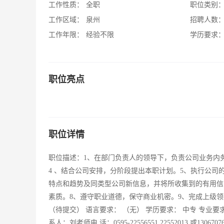
工作性质：
全职
职位类别
工作区域：
泉州
招聘人数
工作年限：
经验不限
学历要求
职位亮点
职位详情
职位描述：1、在部门负责人的领导下，负责公司业务内
4 、结合公司安排，分阶段提出本职计划。5、执行公司
特点和趋势及同类型公司新信息，并将所收集到的有用信
素质。8、遵守职业道德，保守商业机密。9、完成上级领导
（待提交） 语言要求： （无） 学历要求： 中专 专业要
系人：刘老师电 话：0595-22556551 22552013 或130670762