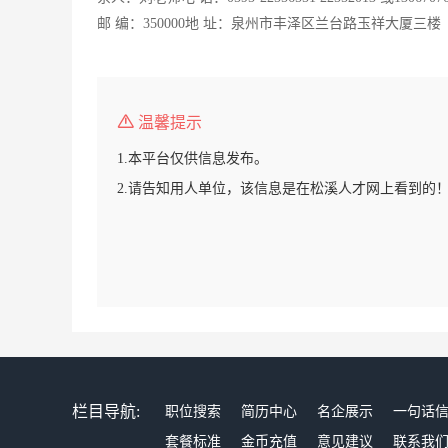
邮 编：350000地 址：泉州市丰泽区兰台路玉祥大厦三楼
温馨提示
1.本平台仅供信息发布。
2.请告知用人单位，该信息是在松溪人才网上看到的
栏目导航:
职位搜索
简历中心
名企展示
一句话
套餐标准
金币充值
意见建议
联系我