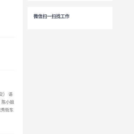
微信扫一扫找工作
交） 语
：陈小姐
址：泉秀街东