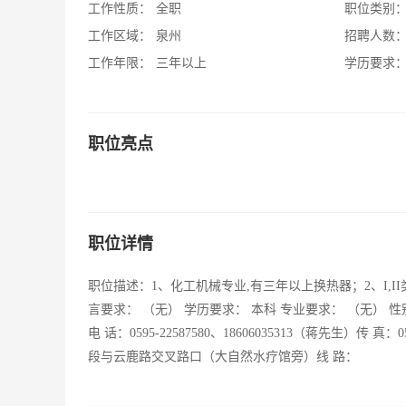
工作性质：
全职
职位类别
工作区域：
泉州
招聘人数
工作年限：
三年以上
学历要求
职位亮点
职位详情
职位描述：1、化工机械专业,有三年以上换热器；2、I,I
言要求： （无） 学历要求： 本科 专业要求： （无） 
电 话：0595-22587580、18606035313（蒋先生）传 真：059
段与云鹿路交叉路口（大自然水疗馆旁）线 路：